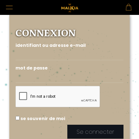
CONNEXION
identifiant ou adresse e-mail
mot de passe
se souvenir de moi