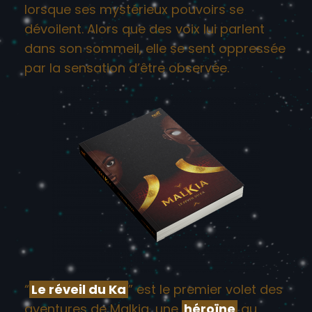
lorsque ses mystérieux pouvoirs se
dévoilent. Alors que des voix lui parlent
dans son sommeil, elle se sent oppressée
par la sensation d’être observée.
“
Le réveil du Ka
” est le premier volet des
aventures de Malkia, une
héroïne
au