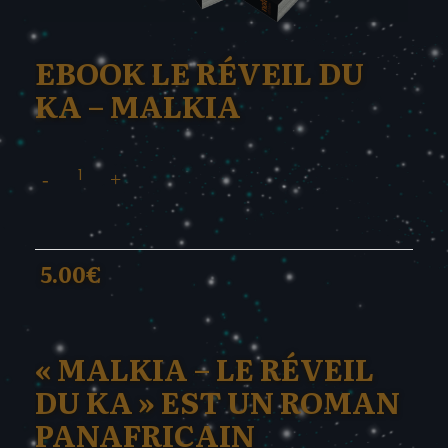
EBOOK LE RÉVEIL DU
KA – MALKIA
quantité
de
ebook
le
réveil
5.00
€
du
ka
-
malkia
« MALKIA – LE RÉVEIL
DU KA » EST UN ROMAN
PANAFRICAIN