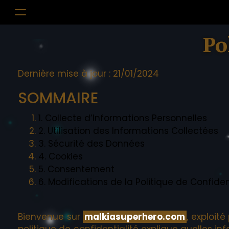
Po
Dernière mise à jour : 21/01/2024
SOMMAIRE
1. Collecte d’Informations Personnelles
2. Utilisation des Informations Collectées
3. Sécurité des Données
4. Cookies
5. Consentement
6. Modifications de la Politique de Confiden
Bienvenue sur
malkiasuperhero.com
, exploit
politique de confidentialité explique quelles 