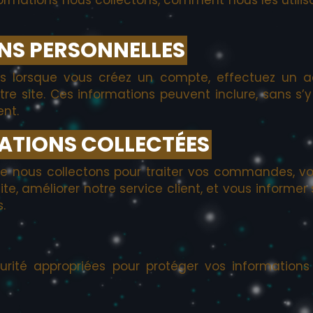
ONS PERSONNELLES
es lorsque vous créez un compte, effectuez un ac
e site. Ces informations peuvent inclure, sans s’y
ent.
MATIONS COLLECTÉES
ue nous collectons pour traiter vos commandes, vo
site, améliorer notre service client, et vous informe
.
té appropriées pour protéger vos informations 