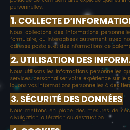
personnelles.
1. COLLECTE D’INFORMATI
Nous collectons des informations personnell
formulaire, ou interagissez autrement avec notr
adresse postale, et des informations de paiem
2. UTILISATION DES INFOR
Nous utilisons les informations personnelles q
services, personnaliser votre expérience sur le 
louons vos informations personnelles à des tiers
3. SÉCURITÉ DES DONNÉES
Nous mettons en place des mesures de sécuri
divulgation, altération ou destruction.