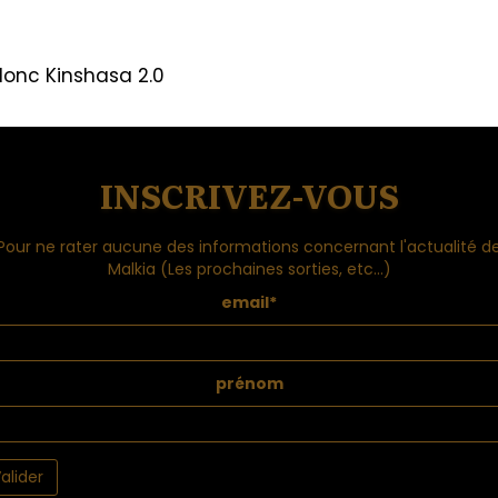
onc Kinshasa 2.0
INSCRIVEZ-VOUS
Pour ne rater aucune des informations concernant l'actualité d
Malkia (Les prochaines sorties, etc...)
email*
prénom