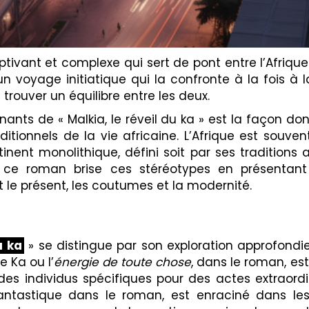
tivant et complexe qui sert de pont entre l’Afriqu
un voyage initiatique qui la confronte à la fois à l
trouver un équilibre entre les deux.
ants de « Malkia, le réveil du ka » est la façon don
itionnels de la vie africaine. L’Afrique est souv
nt monolithique, défini soit par ses traditions an
ce roman brise ces stéréotypes en présentant 
t le présent, les coutumes et la modernité.
u ka
» se distingue par son exploration approfondie
e Ka ou l’
énergie de toute chose
, dans le roman, est
des individus spécifiques pour des actes extraordin
tastique dans le roman, est enraciné dans les fol